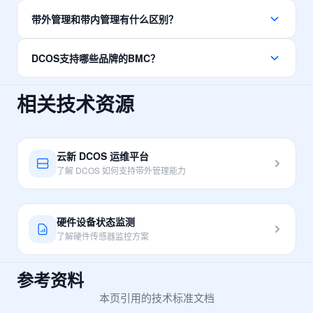
带外管理（Out-of-Band Management）是一种独立于主机操作
带外管理和带内管理有什么区别？
系统的硬件管理方式。通过BMC（基板管理控制器）等专用芯
片，即使服务器操作系统崩溃或网络中断，管理员仍可远程访
带内管理依赖操作系统和网络连接，当系统崩溃时无法访问。
问和控制服务器。
DCOS支持哪些品牌的BMC？
带外管理使用独立的硬件通道（BMC/IPMI），即使主系统完
全瘫痪仍可进行远程控制、电源管理和监控。
DCOS支持主流服务器品牌的BMC管理，包括戴尔（Dell
相关技术资源
iDRAC）、惠普（HPE iLO）、联想（Lenovo XCC）、华为
（iBMC）、浪潮（IPMI）等，兼容IPMI 2.0和Redfish标准。
了解 DCOS 产品
云新 DCOS 运维平台
了解 DCOS 如何支持带外管理能力
硬件设备状态监测
了解硬件传感器监控方案
参考资料
本页引用的技术标准文档