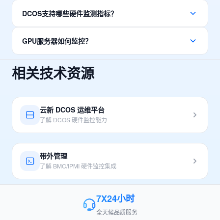
硬件故障是数据中心中断的主要原因之一。通过硬件监控，可
DCOS支持哪些硬件监测指标？
以在硬盘损坏、内存故障、风扇失效等问题发生前及时预警，
避免业务中断。硬件监控还能帮助优化数据中心能效，延长设
DCOS支持全面的硬件监测指标：服务器温度（CPU、内存、
备寿命。
GPU服务器如何监控？
硬盘、环境温度）、风扇转速和转速控制、电源状态和功耗、
电压监控（12V、5V、3.3V等）、硬盘SMART状态、内存
了解更多
DCOS支持NVIDIA GPU监控，通过NVML接口采集GPU温
ECC错误计数等。
相关技术资源
度、显存使用率、GPU利用率、功耗等指标。支持多GPU服务
器监控，可设置GPU温度过高或利用率异常等告警规则。
了解 DCOS 产品
了解 GPU 监控方案
云新 DCOS 运维平台
了解 DCOS 硬件监控能力
带外管理
了解 BMC/IPMI 硬件监控集成
7X24小时
全天候品质服务