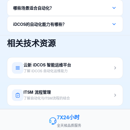
自动化运维主要解决重复性操作效率低、人为错误风险高、夜
哪些场景适合自动化？
间紧急响应困难等问题。通过自动化脚本和编排工作流，可以
将原本需要数小时的手工操作缩短到几分钟，同时降低人为误
适合自动化的场景包括：批量服务器初始化和配置、应用程序
操作风险。
iDCOS的自动化能力有哪些？
批量部署、定时巡检和健康检查、备份和快照管理、证书更新
和密钥轮换、监控告警自动处理等高频重复性操作。
了解更多
iDCOS提供完整的自动化运维平台，包括：批量命令执行、可
相关技术资源
视化作业编排、Cron定时任务、触发器联动ITSM工单、脚本市
了解自动化场景
场、以及开放API支持自定义集成。
了解 iDCOS 产品
云新 iDCOS 智能运维平台
了解 iDCOS 自动化运维能力
ITSM 流程管理
了解自动化与ITSM流程的结合
7X24小时
全天候品质服务