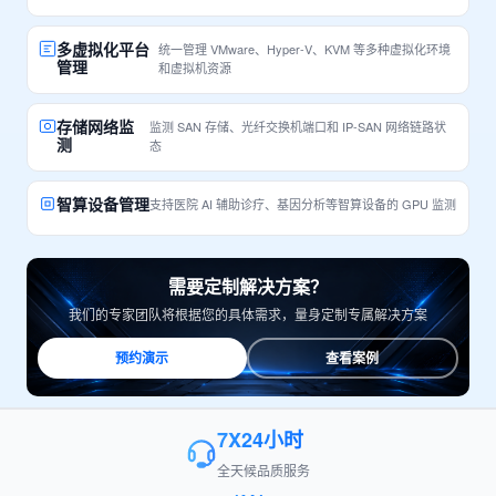
多虚拟化平台
统一管理 VMware、Hyper-V、KVM 等多种虚拟化环境
管理
和虚拟机资源
存储网络监
监测 SAN 存储、光纤交换机端口和 IP-SAN 网络链路状
测
态
智算设备管理
支持医院 AI 辅助诊疗、基因分析等智算设备的 GPU 监测
需要定制解决方案？
我们的专家团队将根据您的具体需求，量身定制专属解决方案
预约演示
查看案例
7X24小时
全天候品质服务