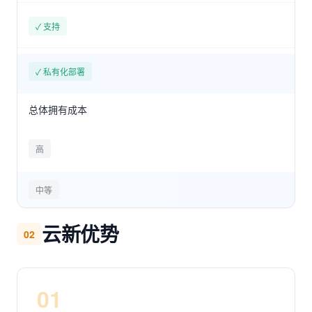
✓ 支持
✓ 私有化部署
总体拥有成本
高
中等
云新优势
02
01