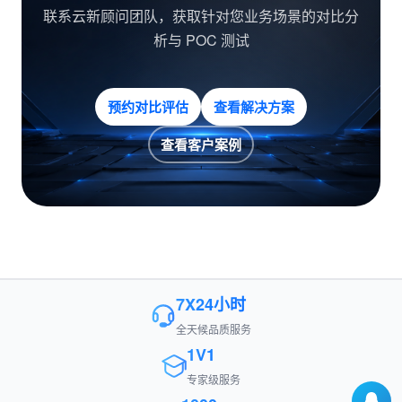
联系云新顾问团队，获取针对您业务场景的对比分
析与 POC 测试
预约对比评估
查看解决方案
查看客户案例
7X24小时
全天候品质服务
1V1
专家级服务