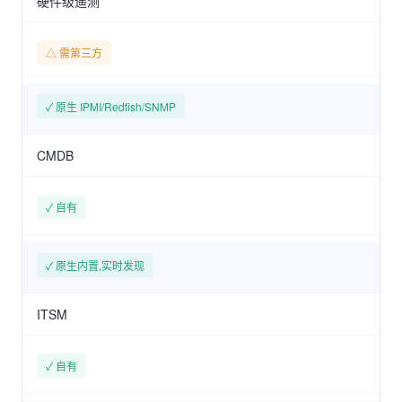
硬件级遥测
△ 需第三方
✓ 原生 IPMI/Redfish/SNMP
CMDB
✓ 自有
✓ 原生内置,实时发现
ITSM
✓ 自有