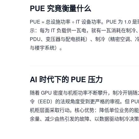
PUE 究竟衡量什么
PUE = 总设施功率 ÷ IT 设备功率。PUE 为 1.
示：每为 IT 负载供一瓦电，就有一瓦消耗在制
PDU、变压器与配电损耗）、制冷（精密空调、
与楼宇系统）。
AI 时代下的 PUE 压力
随着 GPU 密度与机柜功率不断攀升，制冷开销
令（EED）的法规角度受到更严格的审视。但 P
机柜层面采取行动。核心优势：降低单位业务的能耗
余量、减少由热引发的故障、以数据驱动制冷决策