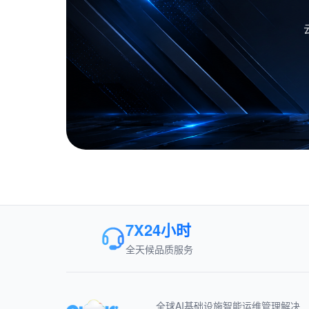
7X24小时
全天候品质服务
全球AI基础设施智能运维管理解决