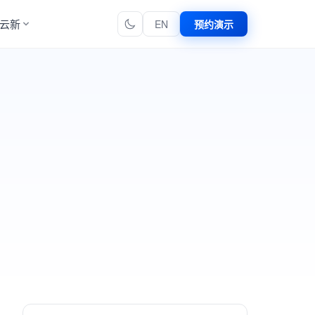
云新
EN
预约演示