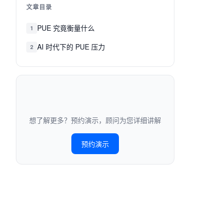
文章目录
PUE 究竟衡量什么
1
AI 时代下的 PUE 压力
2
想了解更多？预约演示，顾问为您详细讲解
预约演示