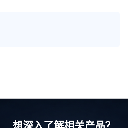
想深入了解相关产品？