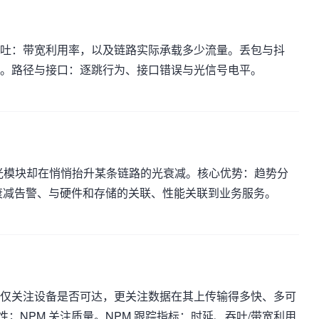
吐：带宽利用率，以及链路实际承载多少流量。丢包与抖
。路径与接口：逐跳行为、接口错误与光信号电平。
的光模块却在悄悄抬升某条链路的光衰减。核心优势：趋势分
衰减告警、与硬件和存储的关联、性能关联到业务服务。
仅关注设备是否可达，更关注数据在其上传输得多快、多可
性；NPM 关注质量。NPM 跟踪指标：时延、吞吐/带宽利用