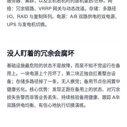
服务器：集群，以及主机宕机时的虚机重启/迁移。网
络：冗余链路、VRRP 网关与动态改道。存储：多路径
I/O、RAID 与复制阵列。电源：A/B 双路供电的双电源、
UPS 与发电机切换。
没人盯着的冗余会腐坏
基础设施最危险的状态不是故障，而是不知不觉运行在备
用上。一块电源上个月坏了，第二块正独自扛着整台设
备；存储多路径掉了一条，无人察觉；备用节点在闲置中
健康劣化。核心优势：发现正跑在备用上的状态、对冗余
损失告警而非等业务丢失、持续核验备用健康、跟踪 A/B
双路供电均衡、有信心地执行切换演练。