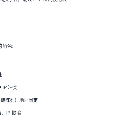
的角色:
址
 IP 冲突
C、存储阵列）地址固定
设备、IP 欺骗