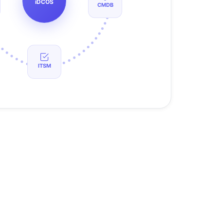
iDCOS
CMDB
ITSM