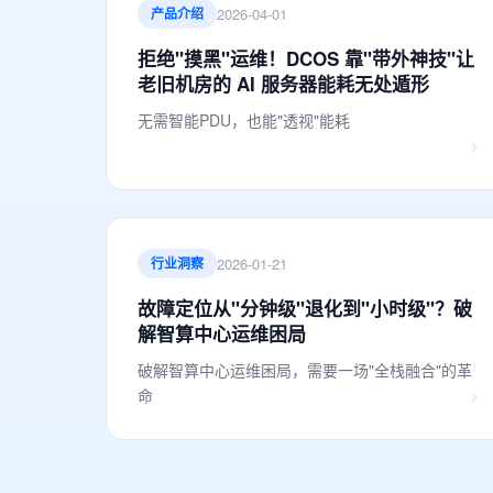
2026-04-01
产品介绍
拒绝"摸黑"运维！DCOS 靠"带外神技"让
老旧机房的 AI 服务器能耗无处遁形
无需智能PDU，也能"透视"能耗
2026-01-21
行业洞察
故障定位从"分钟级"退化到"小时级"？破
解智算中心运维困局
破解智算中心运维困局，需要一场"全栈融合"的革
命