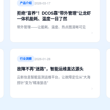
2026-03-17
产品介绍
拒绝"盲养"！DCOS靠"带外管理"让龙虾
一体机能耗、温度一目了然
带外管理——让能耗、温度、热点图清晰可见
2026-01-28
行业洞察
故障不再"迷路"，智能运维直达源头
云新信息智能监测运维平台，让故障定位从"大海
捞针"变为"精准狙击"