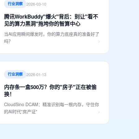
2026-03-10
行业洞察
腾讯WorkBuddy"爆火"背后：别让"看不
见的算力黑洞"拖垮你的智算中心
当AI应用瞬间爆发时，你的算力底座真的准备好了
吗？
2026-01-13
行业洞察
内存条一盒500万？你的"房子"正在被偷
换！
CloudSino DCAM：精准识别每一根内存，守住你
的AI时代"房产证"